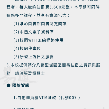
3,600
程者，每人繳納註冊費
元整，本學期可同時
選修多門課程，並享有資源包含：
(1)
唯心圖書館圖書瀏覽閱讀
(2)
中西文電子資料庫
(3)
WIFI
校園
無線網路使用
(4)
校園停車位
(5)
研習上課日之膳食
3.
本校提供轉介八卦聖城園區簡易住宿之資訊與服
務，請洽張湲橞賢士
●
匯款資訊
1.
ATM
007
自動櫃員機
匯款（代號
）