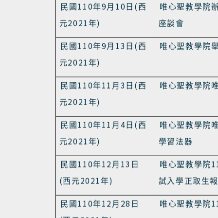
110
8
31
民國
年
月
日
教育部核定唯
(
2021
)
西元
年
110
9
10
(
民國
年
月
日
西
唯心聖教學院
2021
)
元
年
座談會
110
9
13
(
民國
年
月
日
西
唯心聖教學院
2021
)
元
年
110
11
3
(
民國
年
月
日
西
唯心聖教學院
2021
)
元
年
110
11
4
(
民國
年
月
日
西
唯心聖教學院
2021
)
元
年
學習法器