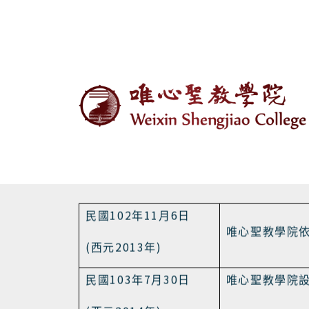
首頁
認識我們
學校特色與發展願景
大事紀
102
11
6
民國
年
月
日