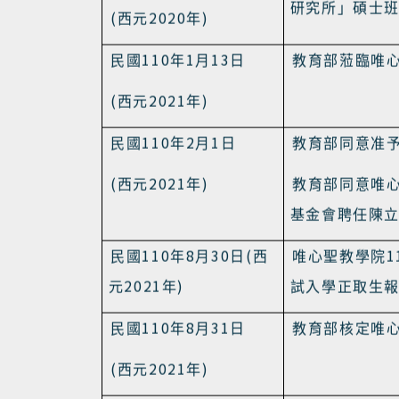
(
2018
)
西元
年
109
9
14
民國
年
月
日
教育部同意唯
研究所」碩士
(
2020
)
西元
年
110
1
13
民國
年
月
日
教育部蒞臨唯
(
2021
)
西元
年
110
2
1
民國
年
月
日
教育部同意准
(
2021
)
西元
年
教育部同意唯
基金會聘任陳
110
8
30
(
1
民國
年
月
日
西
唯心聖教學院
2021
)
元
年
試入學正取生