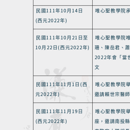
2022
)
元
年
111
9
1
(
民國
年
月
日
西元
教育部核定唯
2022
)
年
111
10
14
民國
年
月
日
唯心聖教學院
(
2022
)
西元
年
111
10
21
民國
年
月
日至
唯心聖教學院
10
22
(
2022
)
月
日
西元
年
珊、陳岳君、
2022
年會「當
文
111
11
1
(
民國
年
月
日
西
唯心聖教學院
2022
)
元
年
邀請賴世宗醫