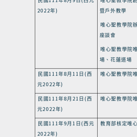
唯心聖教學院
2022
)
年
邀請前國家中
講人
111
8
9
(
民國
年
月
日
西元
唯心聖教學院
2022
)
年
暨戶外教學
唯心聖教學院
座談會
唯心聖教學院
場、花蓮道場
111
8
11
(
民國
年
月
日
西
唯心聖教學院
2022
)
元
年
111
8
21
(
民國
年
月
日
西
唯心聖教學院