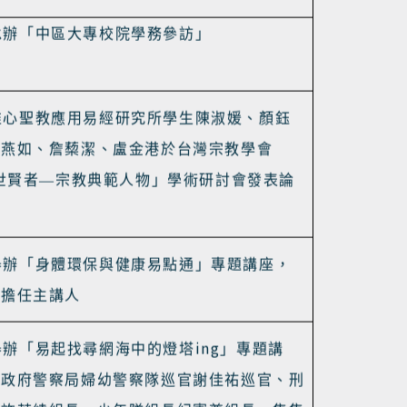
112
30
心聖教學院
學年度碩士班招生名額
名
承辦「中區大專校院學務參訪」
唯心聖教應用易經研究所學生陳淑媛、顏鈺
蕭燕如、詹蔾潔、盧金港於台灣宗教學會
世賢者—宗教典範人物」學術研討會發表論
舉辦「身體環保與健康易點通」專題講座，
師
擔任主講人