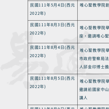
2022
)
年
試入學正取生
111
4
24
30
民國
年
月
至
唯心聖教學院
(
2022
)
日
西元
年
恭祝王禪老祖
111
5
4
(
民國
年
月
日
西元
唯心聖教學院
2022
)
年
111
8
3
(
民國
年
月
日
西元
唯心聖教學院
2022
)
年
座，邀請唯心
111
8
4
(
民國
年
月
日
西元
唯心聖教學院
2022
)
年
市政府警察局
人邱金印博士
111
8
5
(
民國
年
月
日
西元