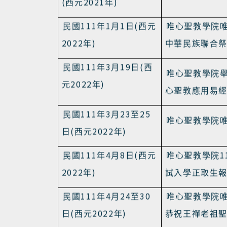
110
12
13
1
民國
年
月
日
唯心聖教學院
(
2021
)
西元
年
試入學正取生
110
12
28
1
民國
年
月
日
唯心聖教學院
(
2021
)
西元
年
111
1
1
(
民國
年
月
日
西元
唯心聖教學院
2022
)
年
中華民族聯合
111
3
19
(
民國
年
月
日
西
唯心聖教學院
2022
)
元
年
心聖教應用易
111
3
23
25
民國
年
月
至
唯心聖教學院
(
2022
)
日
西元
年
111
4
8
(
1
民國
年
月
日
西元
唯心聖教學院