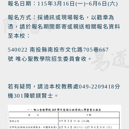
報名日期：
115
年
3
月
16
日
(
一
)~6
月
6
日
(
六
)
報名方式：採通訊或現場報名，以戳章為
憑，請於報名期間郵寄或親送相關報名資料
至本校：
540022
南投縣南投市文化路
705
巷
667
號
唯心聖教學院招生委員會收。
若有疑問，請洽本校教務處
049-2209418
分
機
301
陳毓鎂賢士。