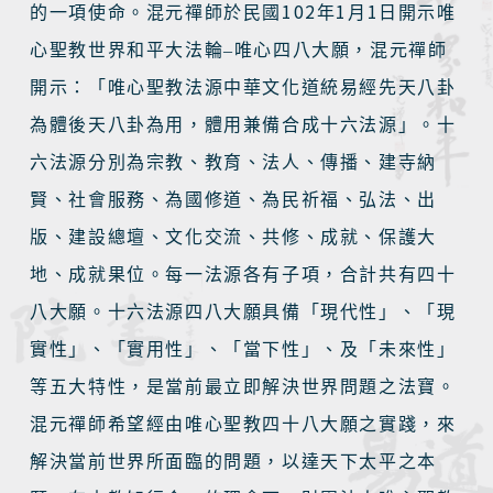
102
1
1
的一項使命。混元禪師於民國
年
月
日開示唯
心聖教世界和平大法輪–唯心四八大願，混元禪師
開示：「唯心聖教法源中華文化道統易經先天八卦
為體後天八卦為用，體用兼備合成十六法源」。十
六法源分別為宗教、教育、法人、傳播、建寺納
賢、社會服務、為國修道、為民祈福、弘法、出
版、建設總壇、文化交流、共修、成就、保護大
地、成就果位。每一法源各有子項，合計共有四十
八大願。十六法源四八大願具備「現代性」、「現
實性」、「實用性」、「當下性」、及「未來性」
等五大特性，是當前最立即解決世界問題之法寶。
混元禪師希望經由唯心聖教四十八大願之實踐，來
解決當前世界所面臨的問題，以達天下太平之本