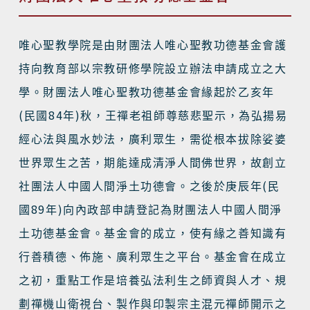
唯心聖教學院是由財團法人唯心聖教功德基金會護
持向教育部以宗教研修學院設立辦法申請成立之大
學。財團法人唯心聖教功德基金會緣起於乙亥年
(
84
)
民國
年
秋，王禪老祖師尊慈悲聖示，為弘揚易
經心法與風水妙法，廣利眾生，需從根本拔除娑婆
世界眾生之苦，期能達成清淨人間佛世界，故創立
(
社團法人中國人間淨土功德會。之後於庚辰年
民
89
)
國
年
向內政部申請登記為財團法人中國人間淨
土功德基金會。基金會的成立，使有緣之善知識有
行善積德、佈施、廣利眾生之平台。基金會在成立
之初，重點工作是培養弘法利生之師資與人才、規
劃禪機山衛視台、製作與印製宗主混元禪師開示之