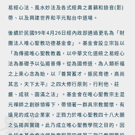
(
)
易經心法、風水妙法及各式經典之書籍和錄音
影
帶、以及興建世界和平元點台中道場。
99
4
26
後續於民國
年
月
日經內政部通過更名為「財
團法人唯心聖教功德基金會」。基金會設立宗旨以
「為傳揚唯心聖教教義，以中華文化道統之易經心
法為基礎予以弘揚普傳。從為國修道、為人類祈福
之上乘心念為始，以『養賢蓄才，振民育德，高尚
其志，天下太平』之四大修行原則，行利他、莊
嚴、成就、圓滿之法」。基金會在唯心聖教宗主混
元禪師之創辦領導下，帶領著一群具宗教關懷，有
遠見的成功企業家，正戮力於唯心聖教四十八大願
之弘揚與實踐。此乃成立唯心聖教學院之目的，因