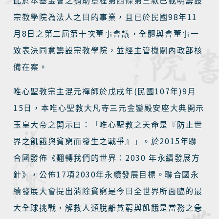
此於本基金會之捐助章程第四條第三款已載明籌設
98
11
宗教學院為法人之目的事業，且已於民國
年
8
月
日之第二屆第十次董事會議，全體與會董事一
致表決同意籌設宗教學院，並經主管機關內政部核
備在案。
(
107
)9
唯心聖教宗主混元禪師於戊戌年
民國
年
月
15
日，本唯心聖教大凡寺三元金鑾殿安座大典開示
玉皇大帝之開示曰：「唯心聖教之天命是『防止世
2015
界之飢餓與貧窮而發生之戰爭』」。於
年聯
2030
合國發佈《翻轉我們的世界：
年永續發展方
17
2030
針》，公佈
項
年永續發展目標。聯合國永
續發展大會提出消除貧窮是今日全世界所面臨的最
大全球挑戰，解救人類脫離貧窮與飢餓是當務之急