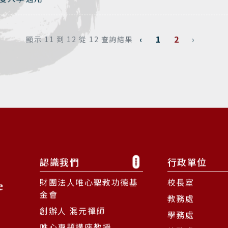
‹
1
2
›
顯示
11
到
12
從
12
查詢結果
認識我們
行政單位
財團法人唯心聖教功德基
校長室
金會
教務處
創辦人 混元禪師
學務處
唯心專題講座教授